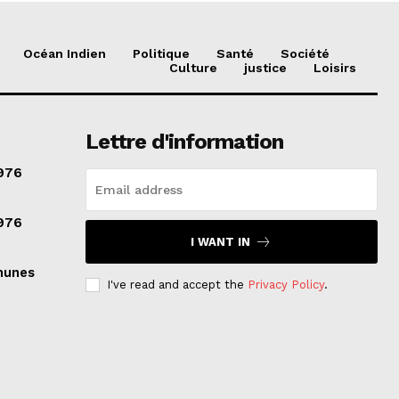
Océan Indien
Politique
Santé
Société
Culture
justice
Loisirs
Lettre d'information
976
976
I WANT IN
munes
I've read and accept the
Privacy Policy
.