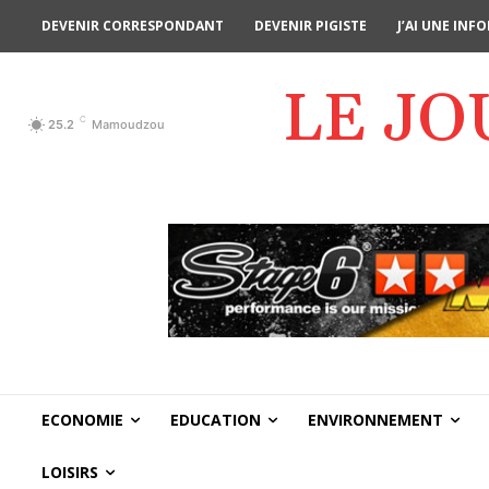
DEVENIR CORRESPONDANT
DEVENIR PIGISTE
J’AI UNE IN
LE J
C
25.2
Mamoudzou
ECONOMIE
EDUCATION
ENVIRONNEMENT
LOISIRS