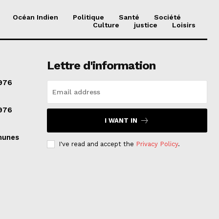
Océan Indien
Politique
Santé
Société
Culture
justice
Loisirs
Lettre d'information
976
976
I WANT IN
munes
I've read and accept the
Privacy Policy
.