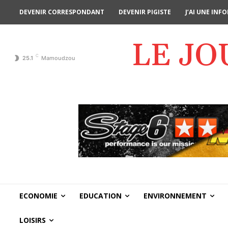
DEVENIR CORRESPONDANT
DEVENIR PIGISTE
J’AI UNE IN
LE J
C
25.1
Mamoudzou
ECONOMIE
EDUCATION
ENVIRONNEMENT
LOISIRS