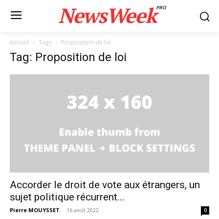
NewsWeek
PRO
Accueil
Tags
Proposition de loi
Tag: Proposition de loi
Accorder le droit de vote aux étrangers, un
sujet politique récurrent...
Pierre MOUYSSET
-
16 août 2022
0