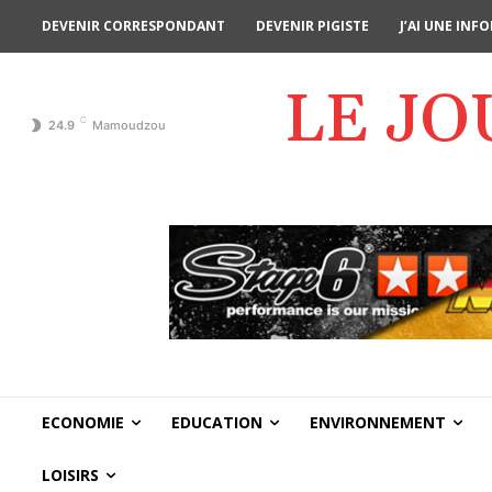
DEVENIR CORRESPONDANT
DEVENIR PIGISTE
J’AI UNE IN
LE J
C
24.9
Mamoudzou
ECONOMIE
EDUCATION
ENVIRONNEMENT
LOISIRS