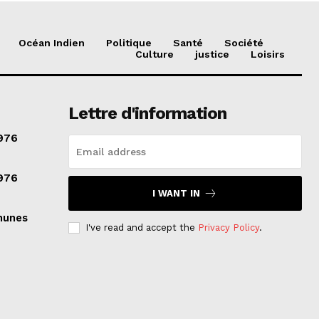
Océan Indien
Politique
Santé
Société
Culture
justice
Loisirs
Lettre d'information
976
976
I WANT IN
munes
I've read and accept the
Privacy Policy
.