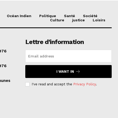
Océan Indien
Politique
Santé
Société
Culture
justice
Loisirs
Lettre d'information
976
976
I WANT IN
munes
I've read and accept the
Privacy Policy
.