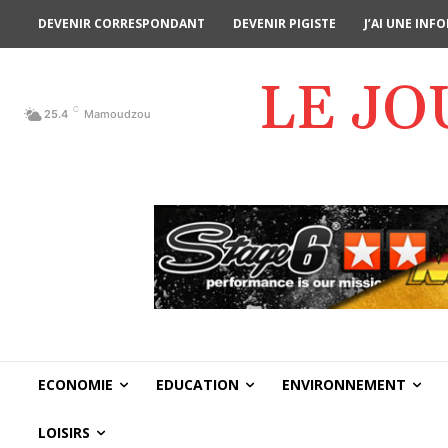
DEVENIR CORRESPONDANT
DEVENIR PIGISTE
J’AI UNE IN
LE J
C
25.4
Mamoudzou
ECONOMIE
EDUCATION
ENVIRONNEMENT
LOISIRS