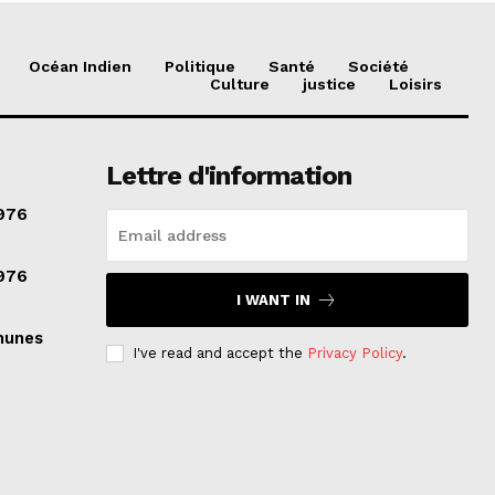
Océan Indien
Politique
Santé
Société
Culture
justice
Loisirs
Lettre d'information
976
976
I WANT IN
munes
I've read and accept the
Privacy Policy
.