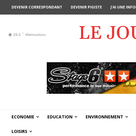
DEVENIR CORRESPONDANT
DEVENIR PIGISTE
J’AI UNE IN
LE J
C
25.2
Mamoudzou
ECONOMIE
EDUCATION
ENVIRONNEMENT
LOISIRS