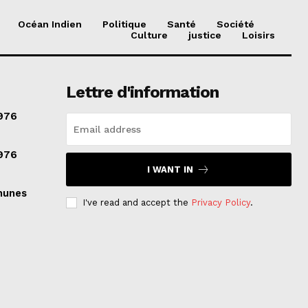
Océan Indien
Politique
Santé
Société
Culture
justice
Loisirs
Lettre d'information
976
976
I WANT IN
munes
I've read and accept the
Privacy Policy
.