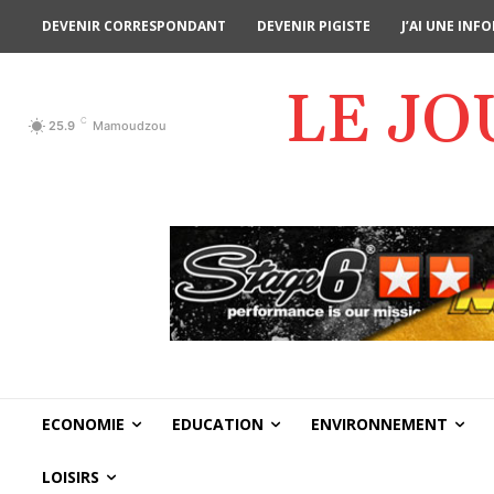
DEVENIR CORRESPONDANT
DEVENIR PIGISTE
J’AI UNE IN
LE J
C
25.9
Mamoudzou
ECONOMIE
EDUCATION
ENVIRONNEMENT
LOISIRS