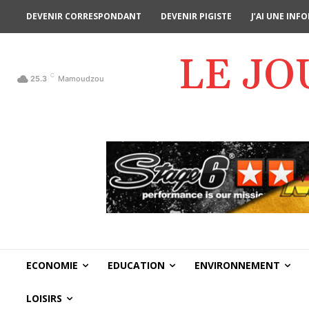
DEVENIR CORRESPONDANT
DEVENIR PIGISTE
J’AI UNE IN
LE J
C
25.3
Mamoudzou
ECONOMIE
EDUCATION
ENVIRONNEMENT
LOISIRS