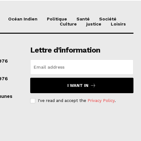
Océan Indien
Politique
Santé
Société
Culture
justice
Loisirs
Lettre d'information
976
976
I WANT IN
munes
I've read and accept the
Privacy Policy
.