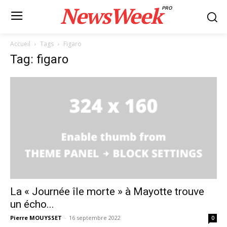
NewsWeek
PRO
Accueil
Tags
Figaro
Tag: figaro
La « Journée île morte » à Mayotte trouve
un écho...
Pierre MOUYSSET
-
16 septembre 2022
0