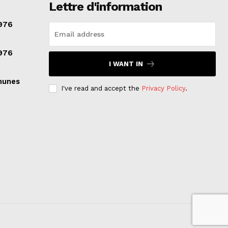
Lettre d'information
976
976
I WANT IN
munes
I've read and accept the
Privacy Policy
.