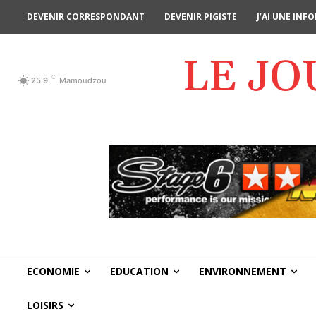
DEVENIR CORRESPONDANT
DEVENIR PIGISTE
J’AI UNE IN
LE J
C
25.9
Mamoudzou
ECONOMIE
EDUCATION
ENVIRONNEMENT
LOISIRS