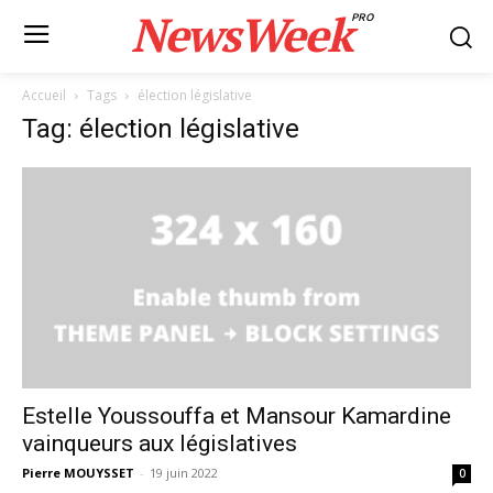
NewsWeek
PRO
Accueil
Tags
élection législative
Tag: élection législative
Estelle Youssouffa et Mansour Kamardine
vainqueurs aux législatives
Pierre MOUYSSET
-
19 juin 2022
0