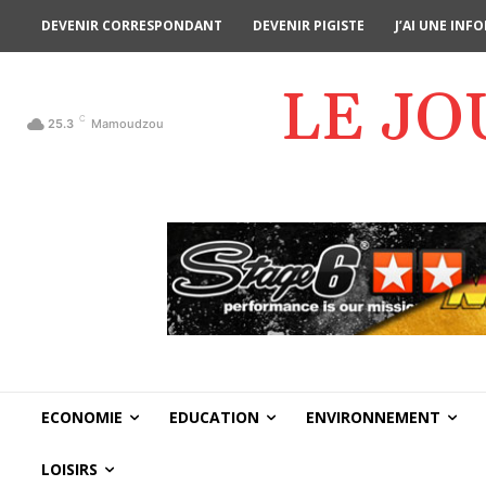
DEVENIR CORRESPONDANT
DEVENIR PIGISTE
J’AI UNE IN
LE J
C
25.3
Mamoudzou
ECONOMIE
EDUCATION
ENVIRONNEMENT
LOISIRS