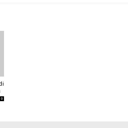
di
s
0