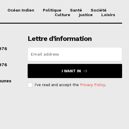
Océan Indien
Politique
Santé
Société
Culture
justice
Loisirs
Lettre d'information
976
976
I WANT IN
munes
I've read and accept the
Privacy Policy
.