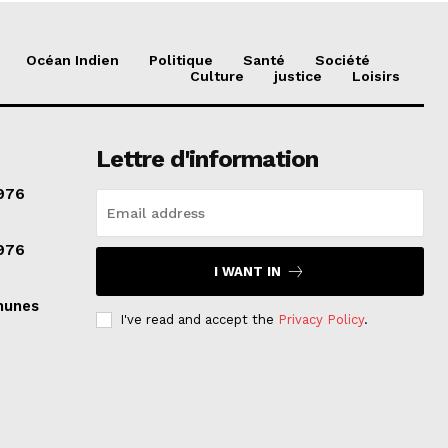
Océan Indien
Politique
Santé
Société
Culture
justice
Loisirs
Lettre d'information
976
976
I WANT IN
munes
I've read and accept the
Privacy Policy
.