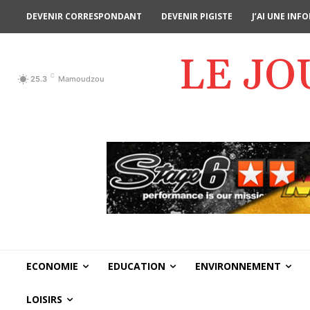
DEVENIR CORRESPONDANT
DEVENIR PIGISTE
J’AI UNE IN
LE J
C
25.3
Mamoudzou
ECONOMIE
EDUCATION
ENVIRONNEMENT
LOISIRS