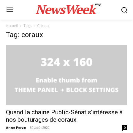
NewsWeek
PRO
Accueil
Tags
Coraux
Tag: coraux
Quand la chaine Public-Sénat s’intéresse à
nos bouturages de coraux
Anne Perzo
-
30 août 2022
0