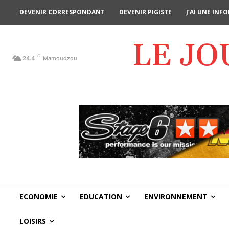
DEVENIR CORRESPONDANT
DEVENIR PIGISTE
J’AI UNE IN
LE J
C
24.4
Mamoudzou
ECONOMIE
EDUCATION
ENVIRONNEMENT
LOISIRS