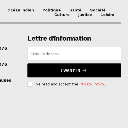
Océan Indien
Politique
Santé
Société
Culture
justice
Loisirs
Lettre d'information
976
976
I WANT IN
munes
I've read and accept the
Privacy Policy
.