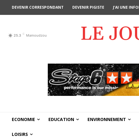
DEVENIR CORRESPONDANT
DEVENIR PIGISTE
J’AI UNE IN
LE J
C
25.3
Mamoudzou
ECONOMIE
EDUCATION
ENVIRONNEMENT
LOISIRS