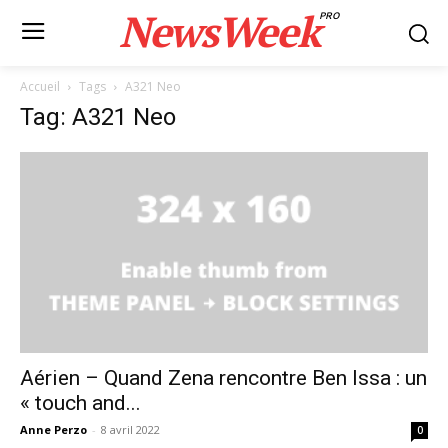
NewsWeek
PRO
Accueil
Tags
A321 Neo
Tag: A321 Neo
Aérien – Quand Zena rencontre Ben Issa : un
« touch and...
Anne Perzo
-
8 avril 2022
0